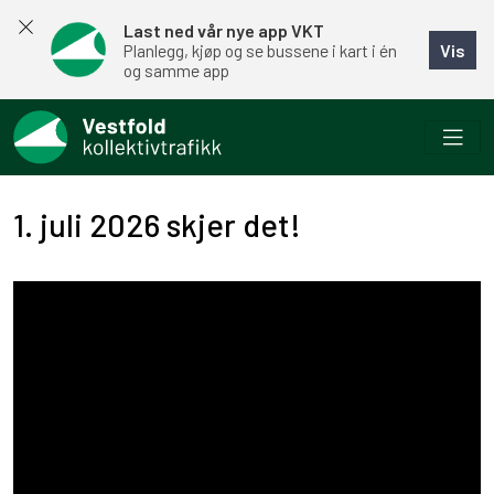
Last ned vår nye app VKT
Vis
Planlegg, kjøp og se bussene i kart i én
og samme app
1. juli 2026 skjer det!