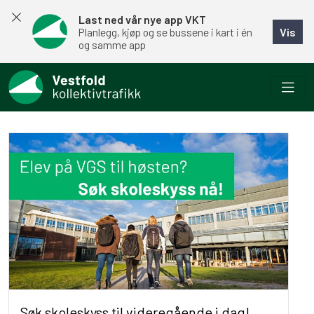
Last ned vår nye app VKT
Vis
Planlegg, kjøp og se bussene i kart i én
og samme app
Søk skoleskyss til videregående i dag!