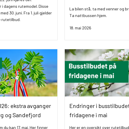
 i dagens rutemodel. Disse
La bilen stå, ta med venner og b
 med 30. juni. Fra 1. juli gjelder
Ta nattbussen hjem.
 rutetilbud.
18. mai 2026
2026: ekstra avganger
Endringer i busstilbude
rg og Sandefjord
fridagene i mai
 du kan 17. mai. Her finner
Her er en oversikt over rutetilbu