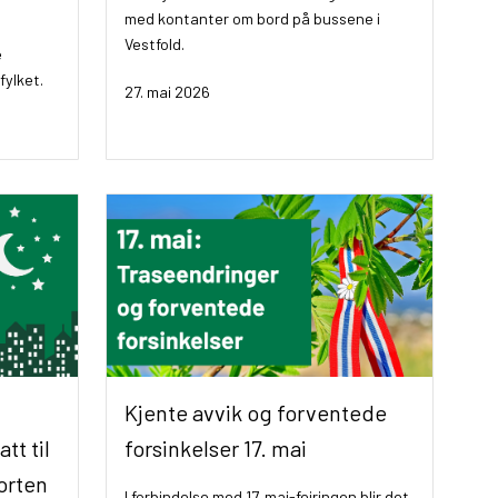
med kontanter om bord på bussene i
Vestfold.
e
fylket.
27. mai 2026
Kjente avvik og forventede
tt til
forsinkelser 17. mai
orten
I forbindelse med 17. mai-feiringen blir det