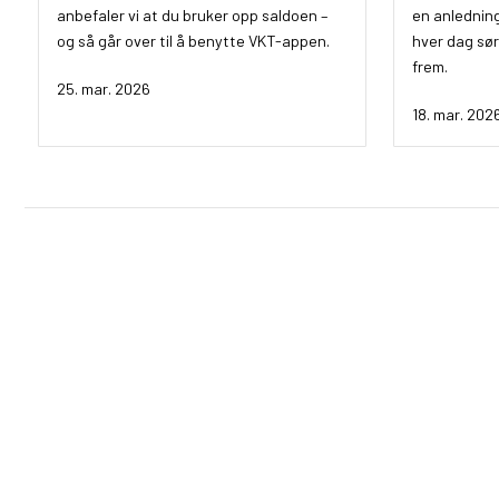
anbefaler vi at du bruker opp saldoen –
en anledning
og så går over til å benytte VKT-appen.
hver dag sør
frem.
25. mar. 2026
18. mar. 202