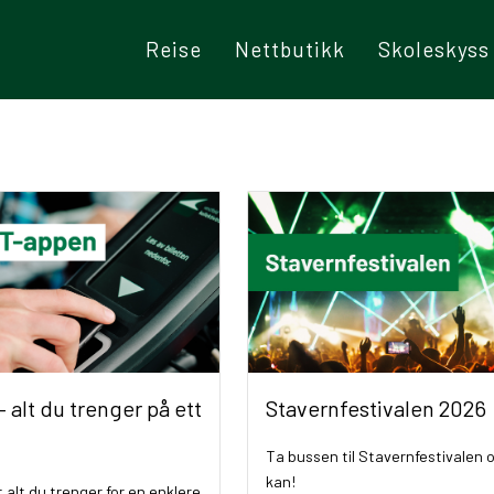
Reise
Nettbutikk
Skoleskyss
 alt du trenger på ett
Stavernfestivalen 2026
Ta bussen til Stavernfestivalen 
kan!
t alt du trenger for en enklere