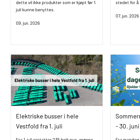
dette vil ikke produkter som er kjøpt før 1.
stedet for å
juli kunne benyttes.
07. jun. 2026
09. jun. 2026
Elektriske busser i hele
Sommerru
Vestfold fra 1. juli
- 30. juni
Fra 1. juli erstatter 235 helt nye, grønne
Fra mandag 2