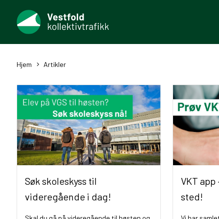
Hjem
Artikler
Søk skoleskyss til
VKT app –
videregående i dag!
sted!
Skal du gå på videregående til høsten og
Vi har samle