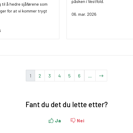
påsken i Vestfold.
 til å hedre sjåførene som
ger for at vi kommer trygt
06. mar. 2026
6
(
1
2
3
4
5
6
...
c
u
r
Fant du det du lette etter?
r
e
n
Ja
Nei
t