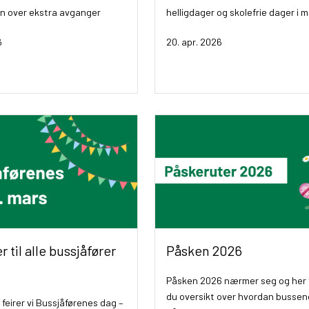
en over ekstra avganger
helligdager og skolefrie dager i m
6
20. apr. 2026
r til alle bussjåfører
Påsken 2026
Påsken 2026 nærmer seg og her 
du oversikt over hvordan bussene
 feirer vi Bussjåførenes dag –