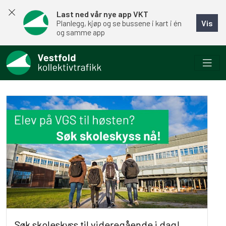
Last ned vår nye app VKT
Vis
Planlegg, kjøp og se bussene i kart i én
og samme app
Søk skoleskyss til videregående i dag!