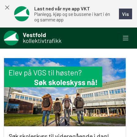
Last ned vår nye app VKT
Vis
Planlegg, kjøp og se bussene i kart i én
og samme app
Søk skoleskyss til videregående i dag!