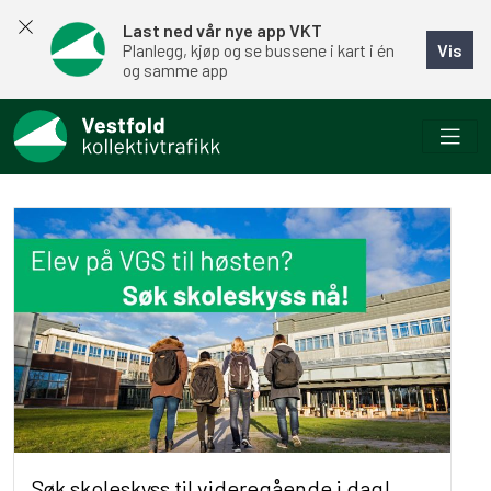
Last ned vår nye app VKT
Vis
Planlegg, kjøp og se bussene i kart i én
og samme app
Søk skoleskyss til videregående i dag!