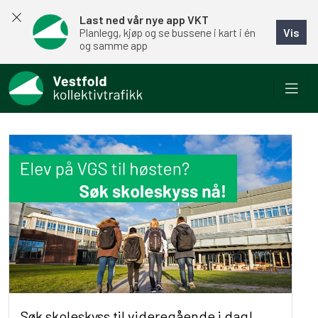
Last ned vår nye app VKT
Vis
Planlegg, kjøp og se bussene i kart i én
og samme app
Søk skoleskyss til videregående i dag!