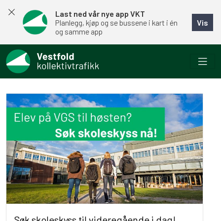
Last ned vår nye app VKT
Vis
Planlegg, kjøp og se bussene i kart i én
og samme app
Søk skoleskyss til videregående i dag!