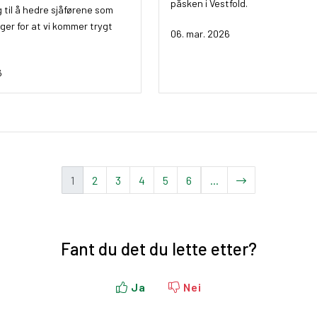
påsken i Vestfold.
 til å hedre sjåførene som
ger for at vi kommer trygt
06. mar. 2026
6
(
1
2
3
4
5
6
...
c
u
r
Fant du det du lette etter?
r
e
n
Ja
Nei
t