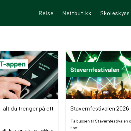
Reise
Nettbutikk
Skoleskyss
 alt du trenger på ett
Stavernfestivalen 2026
Ta bussen til Stavernfestivalen 
kan!
t alt du trenger for en enklere