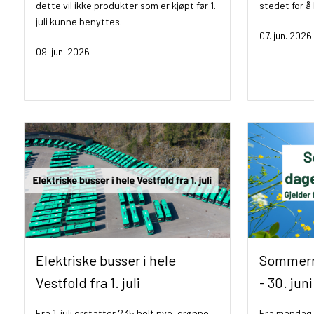
dette vil ikke produkter som er kjøpt før 1.
stedet for å
juli kunne benyttes.
07. jun. 2026
09. jun. 2026
Elektriske busser i hele
Sommerru
Vestfold fra 1. juli
- 30. juni
Fra 1. juli erstatter 235 helt nye, grønne
Fra mandag 2