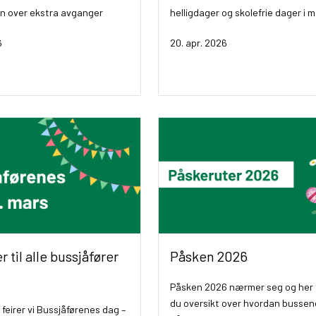
en over ekstra avganger
helligdager og skolefrie dager i m
6
20. apr. 2026
r til alle bussjåfører
Påsken 2026
Påsken 2026 nærmer seg og her 
du oversikt over hvordan bussene
 feirer vi Bussjåførenes dag –