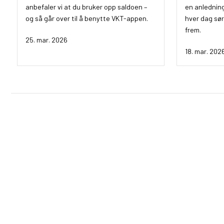
anbefaler vi at du bruker opp saldoen –
en anledning
og så går over til å benytte VKT-appen.
hver dag sør
frem.
25. mar. 2026
18. mar. 202