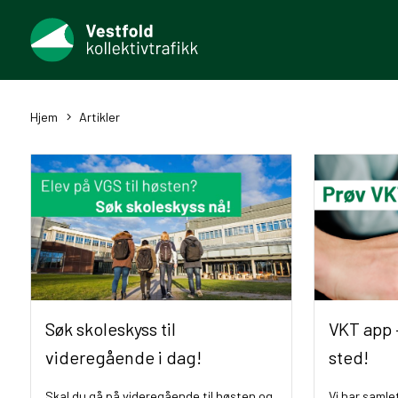
Hjem
Artikler
Søk skoleskyss til
VKT app –
videregående i dag!
sted!
Skal du gå på videregående til høsten og
Vi har samle