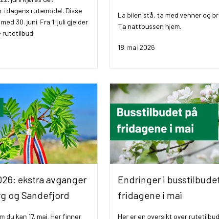
 i dagens rutemodel. Disse
La bilen stå, ta med venner og b
 med 30. juni. Fra 1. juli gjelder
Ta nattbussen hjem.
 rutetilbud.
18. mai 2026
2026: ekstra avganger
Endringer i busstilbude
rg og Sandefjord
fridagene i mai
 du kan 17. mai. Her finner
Her er en oversikt over rutetilbu