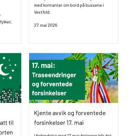
med kontanter om bord på bussene i
Vestfold.
e
fylket.
27. mai 2026
Kjente avvik og forventede
tt til
forsinkelser 17. mai
orten
I forbindelse med 17. mai-feiringen blir det