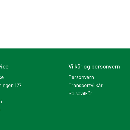
vice
Vilkår og personvern
ce
Personvern
ningen 177
Transportvilkår
Reisevilkår
i
s