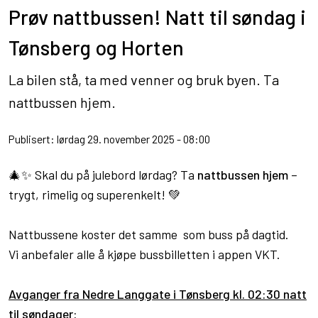
Prøv nattbussen! Natt til søndag i
Tønsberg og Horten
La bilen stå, ta med venner og bruk byen. Ta
nattbussen hjem.
Publisert: lørdag 29. november 2025 - 08:00
🎄✨ Skal du på julebord lørdag? Ta
nattbussen hjem
–
trygt, rimelig og superenkelt! 💚
Nattbussene koster det samme som buss på dagtid.
Vi anbefaler alle å kjøpe bussbilletten i appen VKT.
Avganger fra Nedre Langgate i Tønsberg kl. 02:30 natt
til søndager: