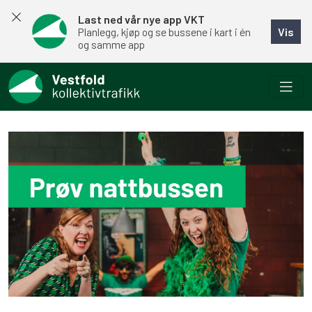
Last ned vår nye app VKT
Vis
Planlegg, kjøp og se bussene i kart i én
og samme app