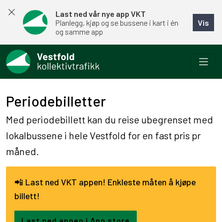
Last ned vår nye app VKT
Vis
Planlegg, kjøp og se bussene i kart i én
og samme app
Periodebilletter
Med periodebillett kan du reise ubegrenset med
lokalbussene i hele Vestfold for en fast pris pr
måned.
📲
Last ned VKT appen! Enkleste måten å kjøpe
billett!
Last ned appen i App store