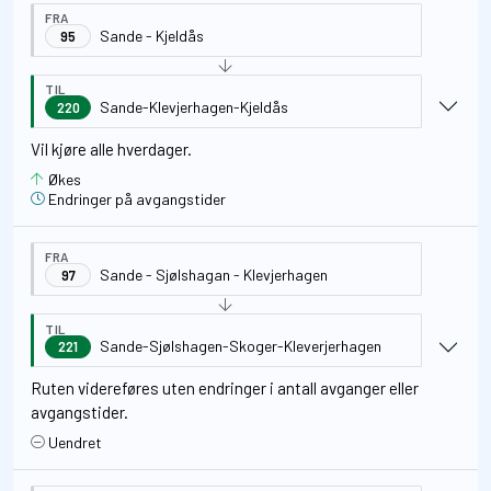
FRA
Sande - Kjeldås
95
TIL
Sande-Klevjerhagen-Kjeldås
220
Vil kjøre alle hverdager.
Økes
Endringer på avgangstider
FRA
Sande - Sjølshagan - Klevjerhagen
97
TIL
Sande-Sjølshagen-Skoger-Kleverjerhagen
221
Ruten videreføres uten endringer i antall avganger eller
avgangstider.
Uendret