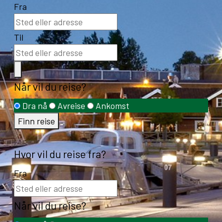
Fra
Til
Når vil du reise?
Dra nå
Avreise
Ankomst
Finn reise
Hvor vil du reise fra?
Fra
Når vil du reise?