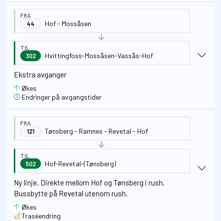
FRA
Hof - Mossåsen
44
TIL
Hvittingfoss-Mossåsen-Vassås-Hof
302
Ekstra avganger
Økes
Endringer på avgangstider
FRA
Tønsberg - Ramnes - Revetal - Hof
121
TIL
Hof-Revetal-(Tønsberg)
502
Ny linje. Direkte mellom Hof og Tønsberg i rush.
Bussbytte på Revetal utenom rush.
Økes
Traséendring