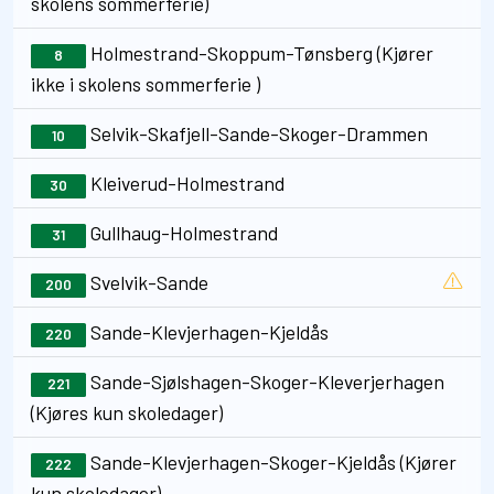
skolens sommerferie)
Holmestrand-Skoppum-Tønsberg (Kjører
8
ikke i skolens sommerferie )
Selvik-Skafjell-Sande-Skoger-Drammen
10
Kleiverud-Holmestrand
30
Gullhaug-Holmestrand
31
Svelvik-Sande
200
Sande-Klevjerhagen-Kjeldås
220
Sande-Sjølshagen-Skoger-Kleverjerhagen
221
(Kjøres kun skoledager)
Sande-Klevjerhagen-Skoger-Kjeldås (Kjører
222
kun skoledager)