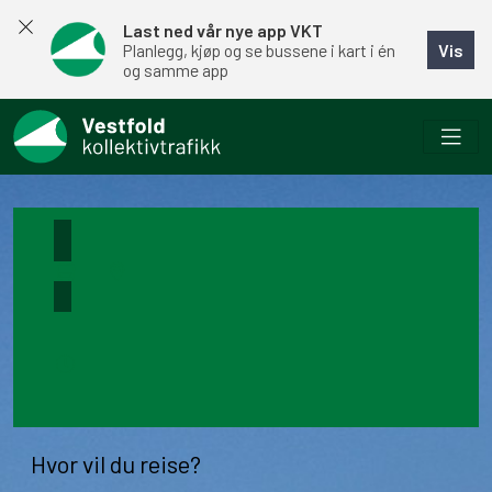
Last ned vår nye app VKT
Vis
Planlegg, kjøp og se bussene i kart i én
og samme app
Hvor vil du reise?