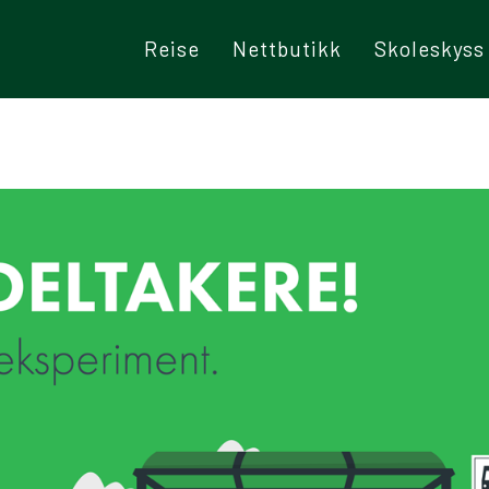
Reise
Nettbutikk
Skoleskyss