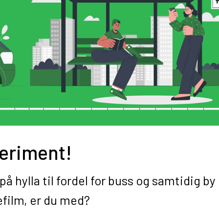
periment!
 på hylla til fordel for buss og samtidig by
efilm, er du med?