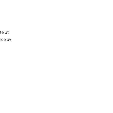
ste ut
noe av