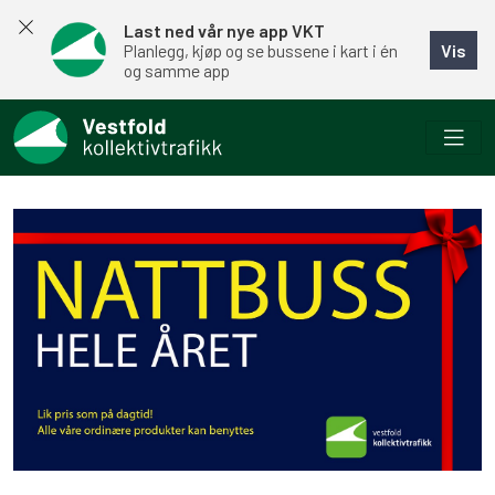
Last ned vår nye app VKT
Vis
Planlegg, kjøp og se bussene i kart i én
og samme app