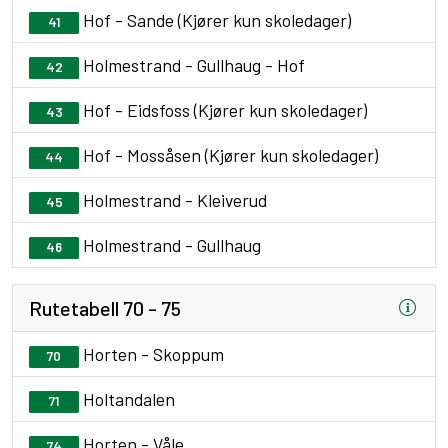
Hof - Sande (Kjører kun skoledager)
41
Holmestrand - Gullhaug - Hof
42
Hof - Eidsfoss (Kjører kun skoledager)
43
Hof - Mossåsen (Kjører kun skoledager)
44
Holmestrand - Kleiverud
45
Holmestrand - Gullhaug
46
Rutetabell 70 - 75
Horten - Skoppum
70
Holtandalen
71
Horten - Våle
74