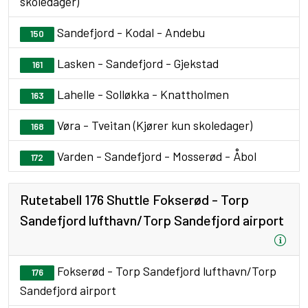
skoledager)
Sandefjord - Kodal - Andebu
150
Lasken - Sandefjord - Gjekstad
161
Lahelle - Solløkka - Knattholmen
163
Vøra - Tveitan (Kjører kun skoledager)
168
Varden - Sandefjord - Mosserød - Åbol
172
Rutetabell 176 Shuttle Fokserød - Torp
Sandefjord lufthavn/Torp Sandefjord airport
Fokserød - Torp Sandefjord lufthavn/Torp
176
Sandefjord airport