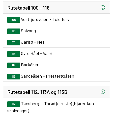
Rutetabell 100 - 118
Vestfjordveien - Teie torv
100
Solvang
110
Jarlsø - Nes
111
Øvre Råel - Vallø
115
Barkåker
117
Sandeåsen - Presterødåsen
118
Rutetabell 112, 113A og 113B
Tønsberg - Torød (direkte) (Kjører kun
112
skoledager)