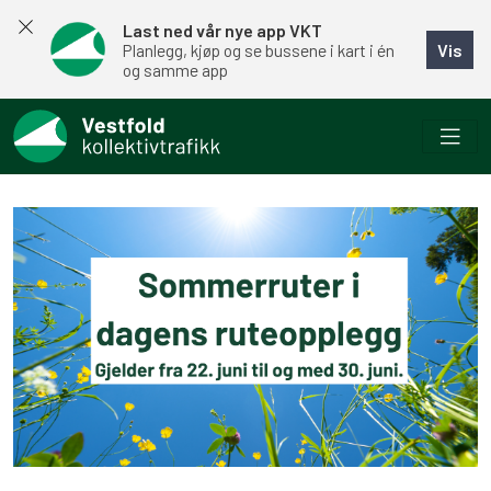
Last ned vår nye app VKT
Vis
Planlegg, kjøp og se bussene i kart i én
og samme app