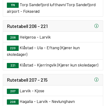
Torp Sandefjord lufthavn/Torp Sandefjord
176
airport - Fokserød
Rutetabell 206 - 221
Helgeroa - Larvik
206
Klåstad - Ula - Eftang (Kjører kun
220
skoledager)
Klåstad - Kjerringvik (Kjører kun skoledager)
221
Rutetabell 207 - 215
Larvik - Kjose
207
Hagalia - Larvik - Nevlunghavn
208