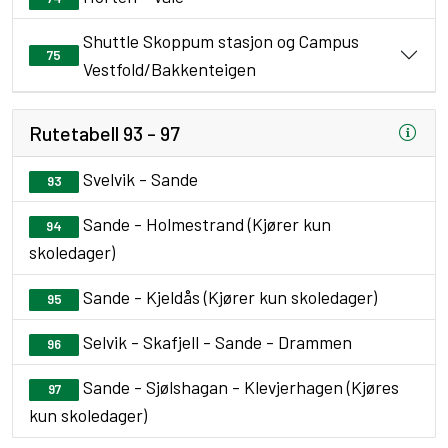
Shuttle Skoppum stasjon og Campus
75
Vestfold/Bakkenteigen
Rutetabell 93 - 97
Svelvik - Sande
93
Sande - Holmestrand (Kjører kun
94
skoledager)
Sande - Kjeldås (Kjører kun skoledager)
95
Selvik - Skafjell - Sande - Drammen
96
Sande - Sjølshagan - Klevjerhagen (Kjøres
97
kun skoledager)