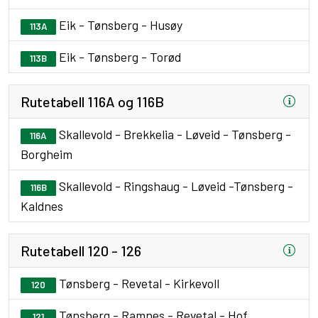
Eik - Tønsberg - Husøy
113A
Eik - Tønsberg - Torød
113B
Rutetabell 116A og 116B
Skallevold - Brekkelia - Løveid - Tønsberg -
116A
Borgheim
Skallevold - Ringshaug - Løveid -Tønsberg -
116B
Kaldnes
Rutetabell 120 - 126
Tønsberg - Revetal - Kirkevoll
120
Tønsberg - Ramnes - Revetal - Hof
121