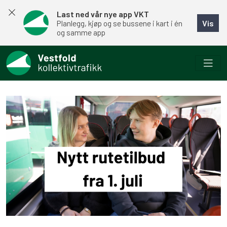
Last ned vår nye app VKT
Vis
Planlegg, kjøp og se bussene i kart i én
og samme app