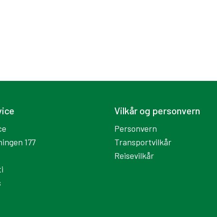
vice
Vilkår og personvern
ce
Personvern
ningen 177
Transportvilkår
Reisevilkår
i
s