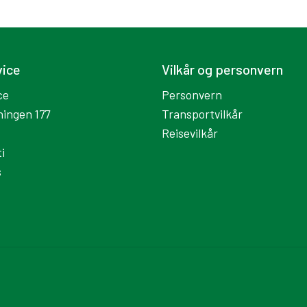
vice
Vilkår og personvern
ce
Personvern
ningen 177
Transportvilkår
Reisevilkår
i
s