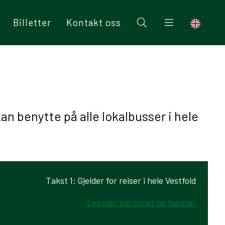
Billetter
Kontakt oss
an benytte på alle lokalbusser i hele
Takst 1: Gjelder for reiser i hele Vestfold
Les mer om soner og takster