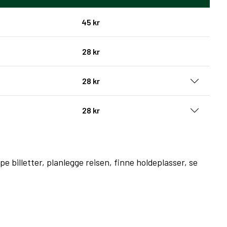
45 kr
28 kr
28 kr
28 kr
e billetter, planlegge reisen, finne holdeplasser, se