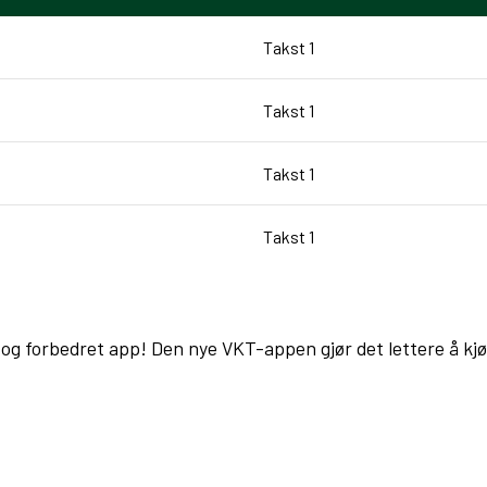
Takst 1
Takst 1
Takst 1
Takst 1
y og forbedret app! Den nye VKT-appen gjør det lettere å kjøp