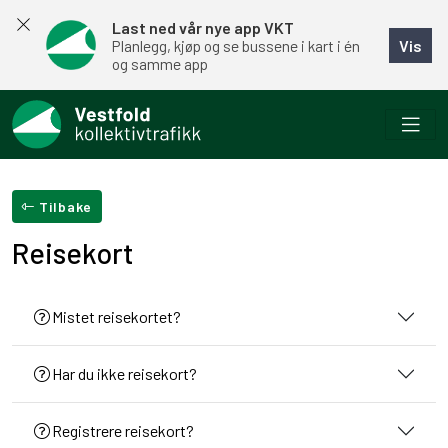
Last ned vår nye app VKT
Vis
Planlegg, kjøp og se bussene i kart i én
og samme app
Tilbake
Reisekort
Mistet reisekortet?
Har du ikke reisekort?
Registrere reisekort?